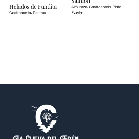
Salmón
La
Helados de Fundita
Almuerzo
,
Gastronomia
,
Plato
Al
Fuerte
Fue
Gastronomia
,
Postres