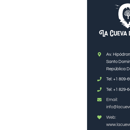
Av. Hipódro
Santo Domin
República 
Tel:
+1 809-
Tel:
+1 829-
Email:
info@lacue
Web:
www.lacuev