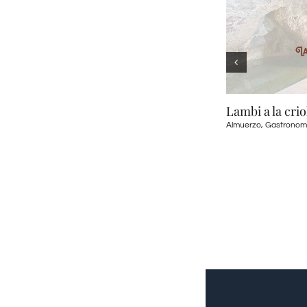
Lambi a la criolla
Almuerzo
,
Gastronomia
,
Plato Fuerte
onomia