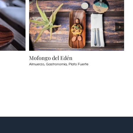
go del Edén
Pechuguitas y Papas
,
Gastronomia
,
Plato Fuerte
Almuerzo
,
Gastronomia
,
Plato 