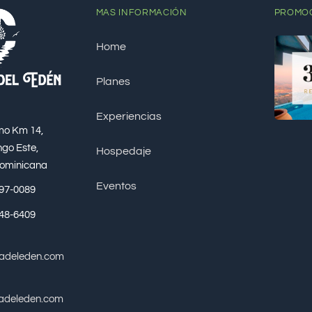
MAS INFORMACIÓN
PROMO
Home
Planes
Experiencias
mo Km 14,
go Este,
Hospedaje
Dominicana
Eventos
697-0089
648-6409
vadeleden.com
adeleden.com