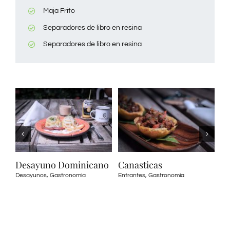
Maja Frito
Separadores de libro en resina
Separadores de libro en resina
Desayuno Dominicano
Canasticas
M
Desayunos
,
Gastronomia
Entrantes
,
Gastronomia
Al
Fue