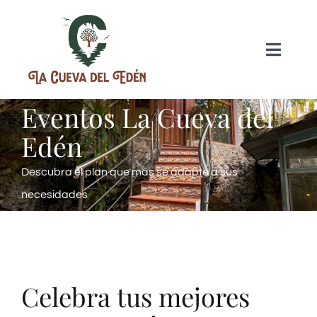
Eventos La Cueva del
INICIO
Edén
NUESTRAS HISTORIA
Descubra el plan que más se adapte a sus
necesidades
PLANES
EVENTOS
Celebra tus mejores
GASTRONOMIA