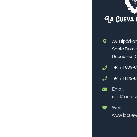
Av. Hipódro
Santo Domin
República 
Tel:
+1 809-
Tel:
+1 829-
Email:
info@lacue
Web:
www.lacuev