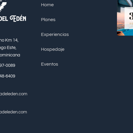
Home
Planes
Experiencias
mo Km 14,
go Este,
Hospedaje
Dominicana
Eventos
697-0089
648-6409
vadeleden.com
adeleden.com