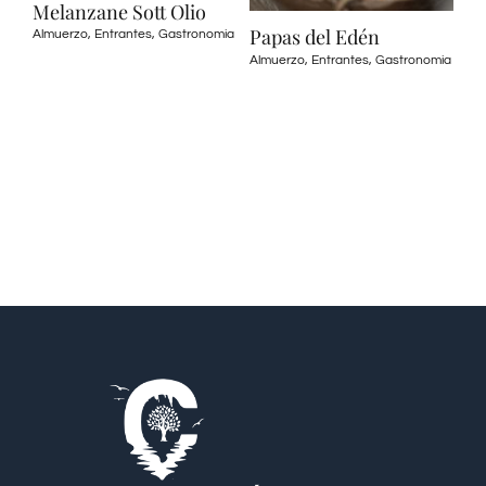
Melanzane Sott Olio
Papas del Edén
Almuerzo
,
Entrantes
,
Gastronomia
Pa
Almuerzo
,
Entrantes
,
Gastronomia
B
Al
Fue