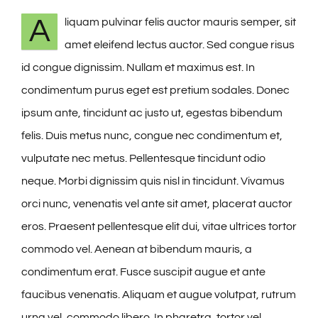
A
liquam pulvinar felis auctor mauris semper, sit
GIFT SHOP
amet eleifend lectus auctor. Sed congue risus
id congue dignissim. Nullam et maximus est. In
CONTACTO
condimentum purus eget est pretium sodales. Donec
ipsum ante, tincidunt ac justo ut, egestas bibendum
felis. Duis metus nunc, congue nec condimentum et,
vulputate nec metus. Pellentesque tincidunt odio
neque. Morbi dignissim quis nisl in tincidunt. Vivamus
orci nunc, venenatis vel ante sit amet, placerat auctor
eros. Praesent pellentesque elit dui, vitae ultrices tortor
commodo vel. Aenean at bibendum mauris, a
condimentum erat. Fusce suscipit augue et ante
faucibus venenatis. Aliquam et augue volutpat, rutrum
urna vel, commodo libero. In pharetra, tortor vel