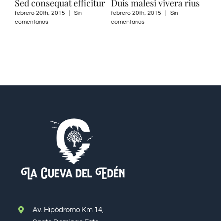
Sed consequat efficitur
Duis malesi vivera rius
febrero 20th, 2015
|
Sin
febrero 20th, 2015
|
Sin
comentarios
comentarios
Av. Hipódromo Km 14,